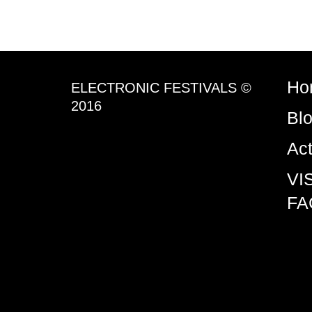
Ho
ELECTRONIC FESTIVALS ©
2016
Bl
Ac
VI
FA