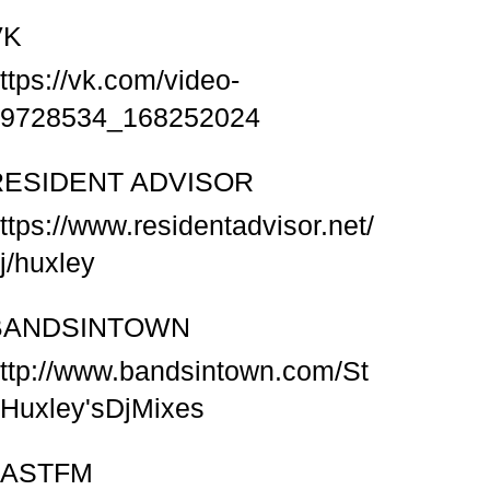
VK
ttps://vk.com/video-
9728534_168252024
RESIDENT ADVISOR
ttps://www.residentadvisor.net/
j/huxley
BANDSINTOWN
ttp://www.bandsintown.com/St
Huxley'sDjMixes
LASTFM