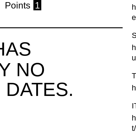
Points
1
h
e
HAS
h
u
Y NO
 DATES.
h
h
t