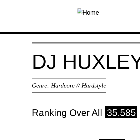
Skip to main content
DJ HUXLE
Genre:
Hardcore // Hardstyle
Ranking Over All
35.585