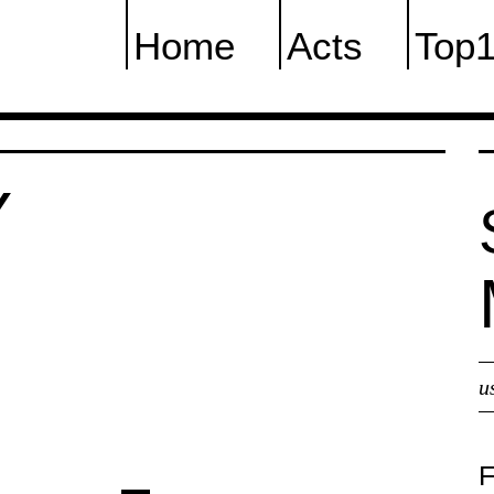
Home
Acts
Top
Y
u