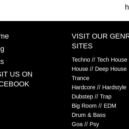
h
me
VISIT OUR GEN
SITES
og
Techno // Tech House
ts
House // Deep House
SIT US ON
Trance
CEBOOK
Hardcore // Hardstyle
Dubstep // Trap
Big Room // EDM
Drum & Bass
Goa // Psy