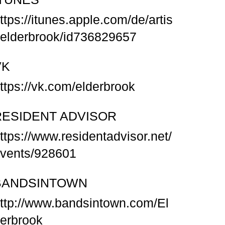
ttps://itunes.apple.com/de/artis
/elderbrook/id736829657
VK
ttps://vk.com/elderbrook
RESIDENT ADVISOR
ttps://www.residentadvisor.net/
vents/928601
BANDSINTOWN
ttp://www.bandsintown.com/El
erbrook