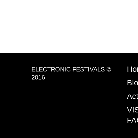
Ho
ELECTRONIC FESTIVALS ©
2016
Bl
Ac
VI
FA