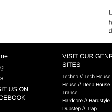
h
d
me
VISIT OUR GEN
SITES
og
Techno // Tech House
ts
House // Deep House
SIT US ON
Trance
CEBOOK
Hardcore // Hardstyle
Dubstep // Trap