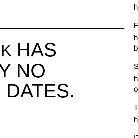
h
h
HAS
OK
b
Y NO
h
 DATES.
o
h