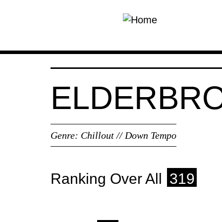
Skip to main content
ELDERBR
Genre:
Chillout // Down Tempo
Ranking Over All
319