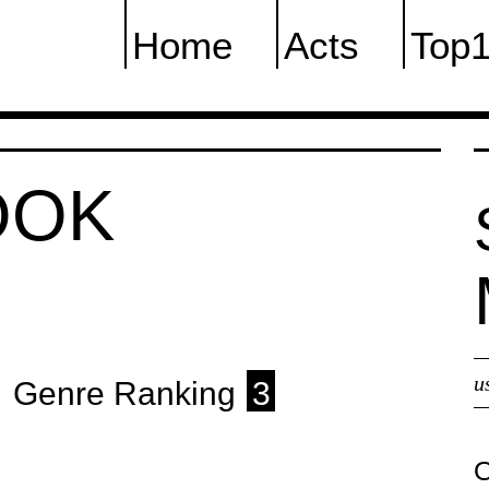
Home
Acts
Top
OOK
u
Genre Ranking
3