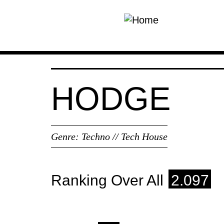
Skip to main content
HODGE
Genre:
Techno // Tech House
Ranking Over All
2.097