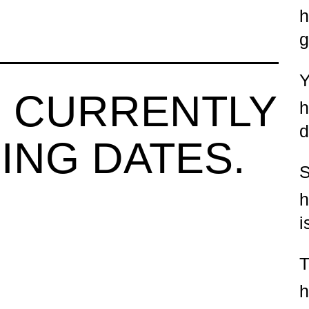
h
g
 CURRENTLY
h
d
ING DATES.
h
i
h