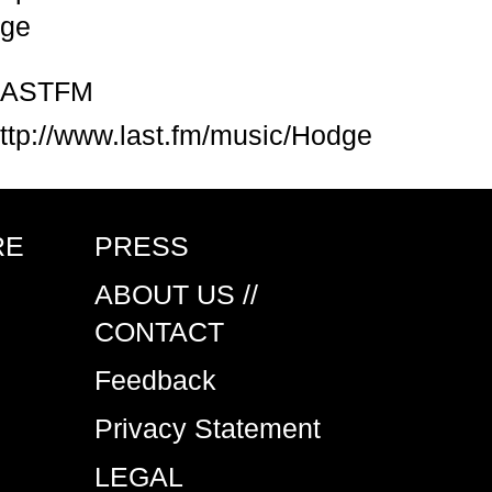
ge
LASTFM
ttp://www.last.fm/music/Hodge
RE
PRESS
ABOUT US //
CONTACT
Feedback
Privacy Statement
LEGAL