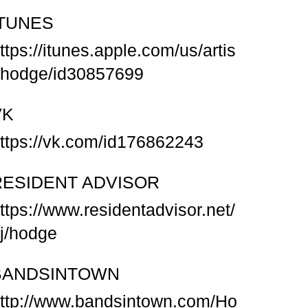
ITUNES
ttps://itunes.apple.com/us/artis
/hodge/id30857699
VK
ttps://vk.com/id176862243
RESIDENT ADVISOR
ttps://www.residentadvisor.net/
j/hodge
BANDSINTOWN
ttp://www.bandsintown.com/Ho