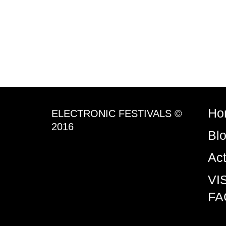
Ho
ELECTRONIC FESTIVALS ©
2016
Bl
Ac
VI
FA