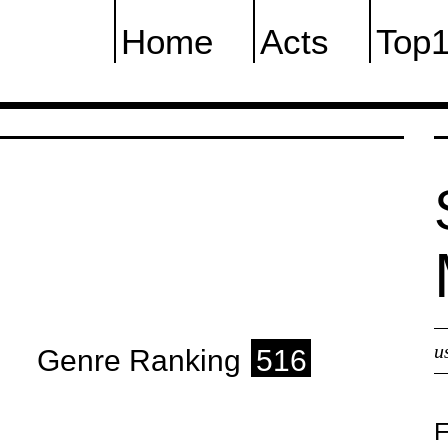
Home
Acts
Top
u
Genre Ranking
516