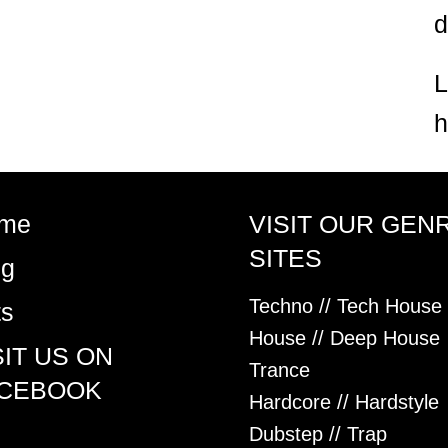
d
h
me
VISIT OUR GEN
SITES
og
Techno // Tech House
ts
House // Deep House
SIT US ON
Trance
CEBOOK
Hardcore // Hardstyle
Dubstep // Trap