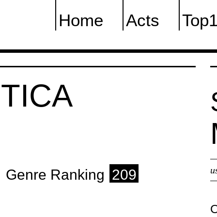
Home
Acts
Top
TICA
u
Genre Ranking
209