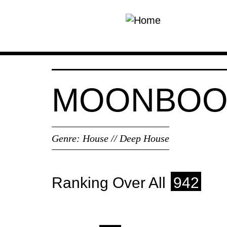
Skip to main content
MOONBOO
Genre:
House // Deep House
Ranking Over All
942