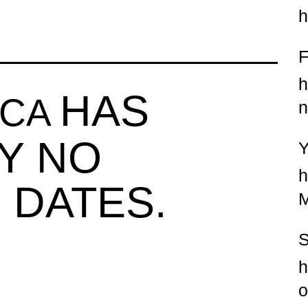
h
h
HAS
ICA
n
Y NO
h
 DATES.
M
h
o