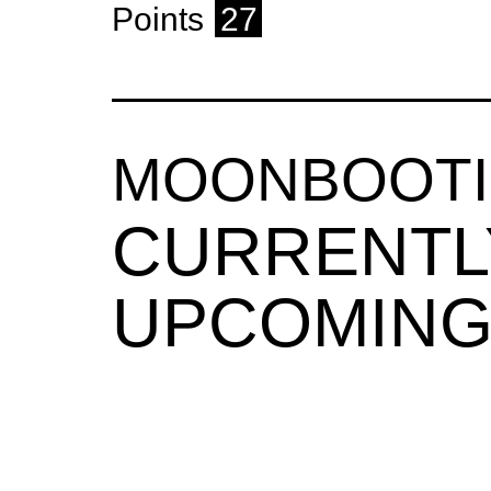
Points
27
MOONBOOT
CURRENTL
UPCOMING