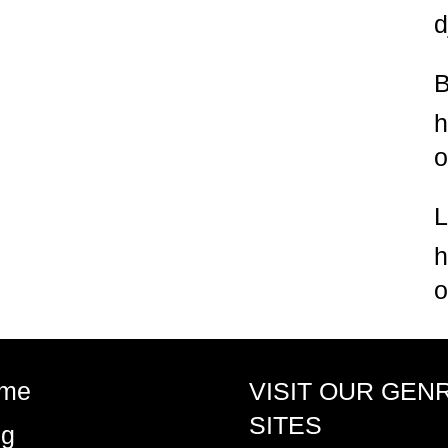
d
h
o
h
o
me
VISIT OUR GEN
SITES
og