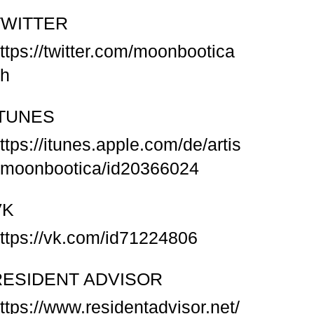
TWITTER
ttps://twitter.com/moonbootica
h
ITUNES
ttps://itunes.apple.com/de/artis
/moonbootica/id20366024
VK
ttps://vk.com/id71224806
RESIDENT ADVISOR
ttps://www.residentadvisor.net/