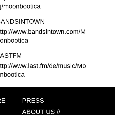
j/moonbootica
BANDSINTOWN
ttp://www.bandsintown.com/M
onbootica
LASTFM
ttp://www.last.fm/de/music/Mo
nbootica
RE
PRESS
ABOUT US //